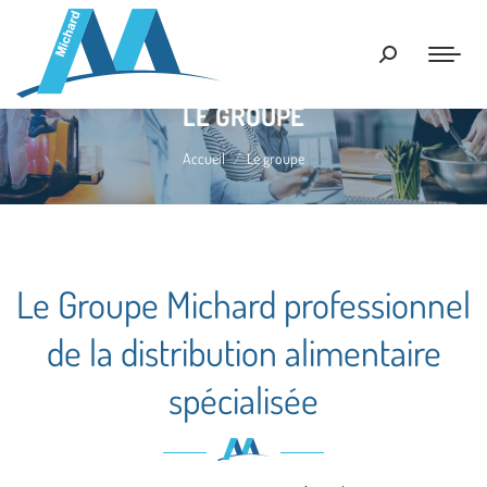
Recherche
:
LE GROUPE
Vous êtes ici :
Accueil
Le groupe
Le Groupe Michard professionnel
de la distribution alimentaire
spécialisée