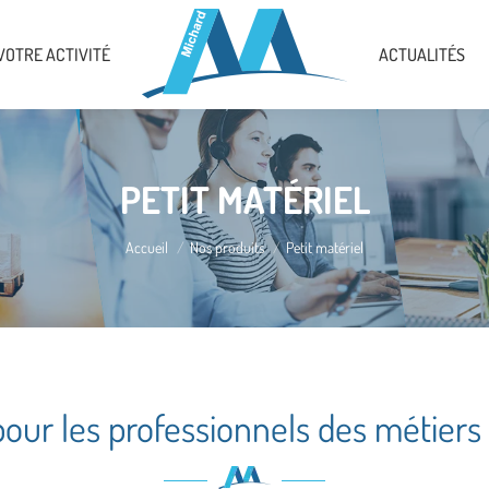
VOTRE ACTIVITÉ
ACTUALITÉS
PETIT MATÉRIEL
Vous êtes ici :
Accueil
Nos produits
Petit matériel
pour les professionnels des métier