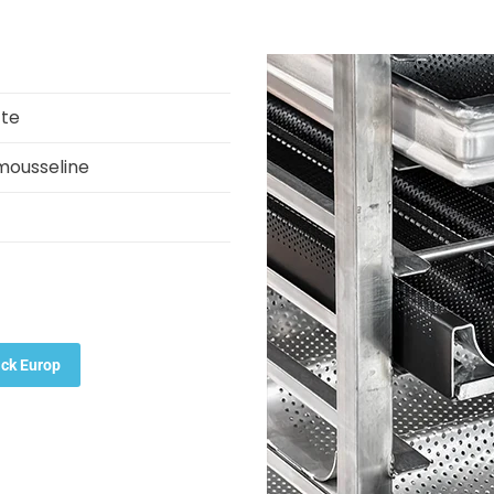
tte
mousseline
ack Europ